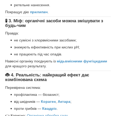
ретельне нанесення.
Покращує дію
прилипач
.
🧪
3. Міф: органічні засоби можна змішувати з
будь-чим
Правда:
не сумісні з хлорвмісними засобами;
знижують ефективність при кислих pH;
не працюють під час опадів.
Навесні органіку поєднують із
мідьвмісними фунгіцидами
для кращого результату.
🐞
4. Реальність: найкращий ефект дає
комбінована схема
Перевірена система:
профілактика — біозахист;
від шкідників —
Кораген
,
Актара
;
проти грибків —
Квадріс
.
👉 Корисно:
Органічна обробка саду