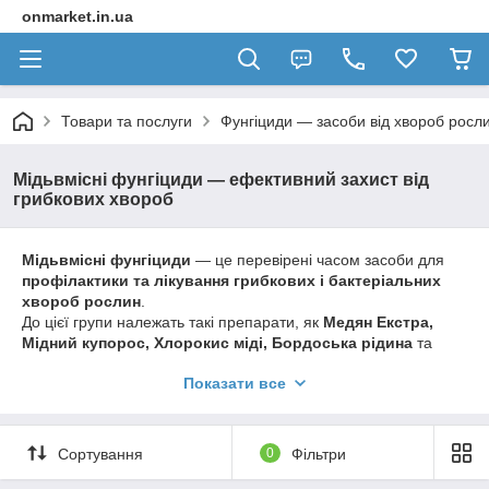
onmarket.in.ua
Товари та послуги
Фунгіциди — засоби від хвороб росл
Мідьвмісні фунгіциди — ефективний захист від
грибкових хвороб
Мідьвмісні фунгіциди
— це перевірені часом засоби для
профілактики та лікування грибкових і бактеріальних
хвороб рослин
.
До цієї групи належать такі препарати, як
Медян Екстра,
Мідний купорос, Хлорокис міді, Бордоська рідина
та
інші.
Показати все
Вони широко застосовуються для захисту:
плодових культур (яблуня, груша, вишня, слива,
персик);
Сортування
0
Фільтри
овочевих (томат, картопля, огірок, цибуля, виноград);