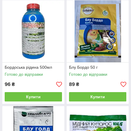
декоративних і польових рослин.
Основні переваги мідьвмісних фунгіцидів:
універсальна дія проти грибкових і бактеріальних
інфекцій;
безпечні для рослин при правильному дозуванні;
доступна ціна та простота у використанні.
У нашому магазині ви можете
купити мідьвмісні фунгіциди
оптом і в роздріб
з доставкою по всій Україні.
Бордоська рідина 500мл
Блу Бордо 50 г
Готово до відправки
Готово до відправки
96
89
₴
₴
Купити
Купити