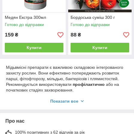
Медян Екстра 300мл
Бордоська суміш 300 г
Готово до відправки
Готово до відправки
159
88
₴
₴
Купити
Купити
Мідьвмісні препарати є важливою складовою інтегрованого
захисту рослин. Вони ефективно попереджають розвиток
парші, фітофторозу, мільдью, бактеріозів і плямистостей.
Рекомендується використовувати
профілактично
або на
початкових стадіях захворювання.
Замовляйте мідьвмісні фунгіциди
з доставкою по Україні
—
Показати все
Київ, Львів, Харків, Дніпро, Одеса, Полтава та інші міста.
Пропонуємо
оптові та роздрібні ціни, професійні
консультації
й гарантію якості.
Про нас
100% позитивних з 62 відгуків за рік