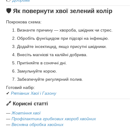
👉
Добрива
🛡 Як повернути хвої зелений колір
Покрокова схема:
Визначте причину — хвороба, шкідник чи стрес.
Обробіть фунгіцидом при підозрі на інфекцію.
Додайте інсектицид, якщо присутні шкідники.
Внесіть магнієві та калійні добрива.
Притіняйте в сонячні дні.
Замульчуйте корою.
Забезпечуйте регулярний полив.
Готовий набір:
✔
Рятівник Хвої і Газону
🔗 Корисні статті
—
Жовтіння хвої
—
Профілактика грибкових хвороб хвойних
—
Весняна обробка хвойних