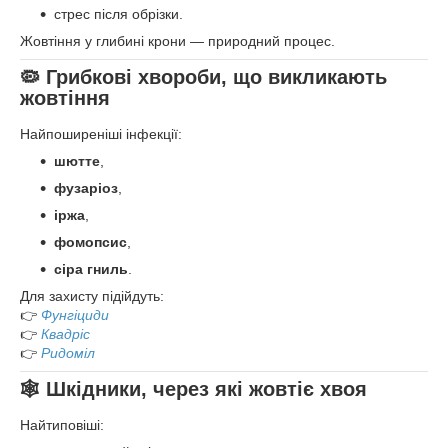
стрес після обрізки.
Жовтіння у глибині крони — природний процес.
🦠 Грибкові хвороби, що викликають
жовтіння
Найпоширеніші інфекції:
шютте
,
фузаріоз
,
іржа
,
фомопсис
,
сіра гниль
.
Для захисту підійдуть:
👉
Фунгіциди
👉
Квадріс
👉
Ридоміл
🕸 Шкідники, через які жовтіє хвоя
Найтиповіші: