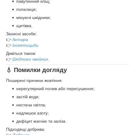
павутинний кліщ;
попелиця;
мінуючі шкідники;
щитівка.
Захисні засоби:
👉
Актара
👉
Інсектициди
Дивіться також:
👉
Шкідники хвойних
.
💧 Помилки догляду
Поширені причини жовтіння:
нерегулярний полив або пересушення;
застій води;
нестача світла;
надлишок азоту;
дефіцит магнію та заліза.
Підходящі добрива: