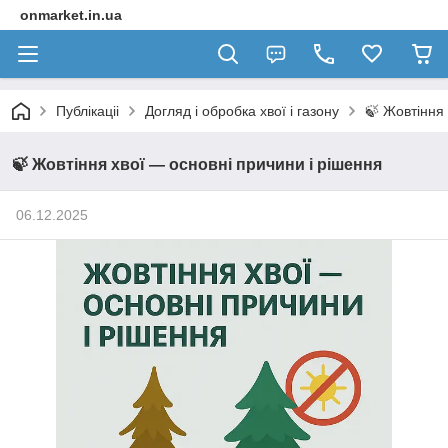
onmarket.in.ua
Публікаціі
Догляд і обробка хвої і газону
🍃 Жовтіння 
🍃 Жовтіння хвої — основні причини і рішення
06.12.2025