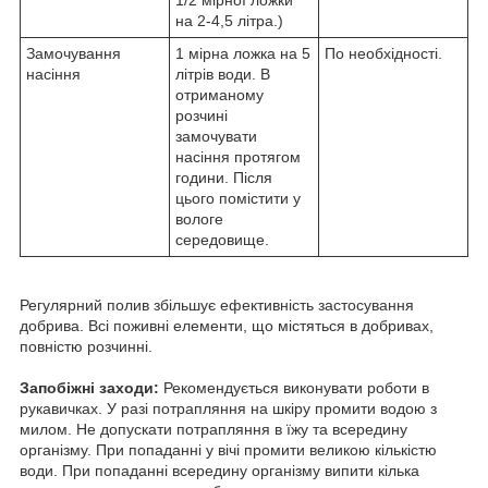
на 2-4,5 літра.)
Замочування
1 мірна ложка на 5
По необхідності.
насіння
літрів води. В
отриманому
розчині
замочувати
насіння протягом
години. Після
цього помістити у
вологе
середовище.
Регулярний полив збільшує ефективність застосування
добрива. Всі поживні елементи, що містяться в добривах,
повністю розчинні.
Запобіжні заходи:
Рекомендується виконувати роботи в
рукавичках. У разі потрапляння на шкіру промити водою з
милом. Не допускати потрапляння в їжу та всередину
організму. При попаданні у вічі промити великою кількістю
води. При попаданні всередину організму випити кілька