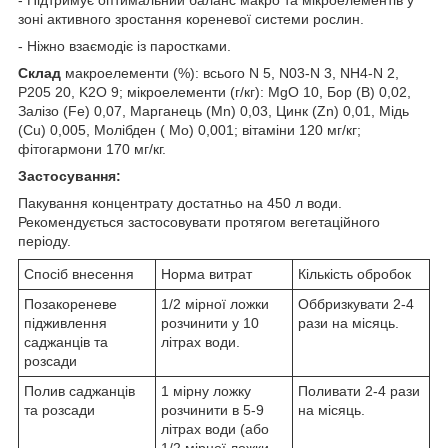
зоні активного зростання кореневої системи рослин.
- Ніжно взаємодіє із паростками.
Склад
макроелементи (%): всього N 5, N03-N 3, NH4-N 2,
P205 20, K2O 9; мікроелементи (г/кг): MgO 10, Бор (B) 0,02,
Залізо (Fe) 0,07, Марганець (Mn) 0,03, Цинк (Zn) 0,01, Мідь
(Cu) 0,005, Молібден ( Mo) 0,001; вітаміни 120 мг/кг;
фітогармони 170 мг/кг.
Застосування:
Пакування концентрату достатньо на 450 л води.
Рекомендується застосовувати протягом вегетаційного
періоду.
Спосіб внесення
Норма витрат
Кількість обробок
Позакореневе
1/2 мірної ложки
Оббризкувати 2-4
підживлення
розчинити у 10
рази на місяць.
саджанців та
літрах води.
розсади
Полив саджанців
1 мірну ложку
Поливати 2-4 рази
та розсади
розчинити в 5-9
на місяць.
літрах води (або
1/2 мірної ложки