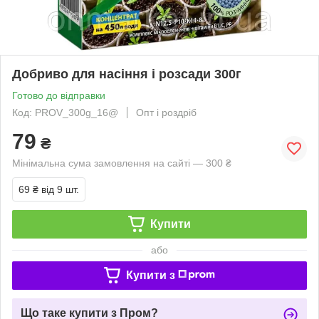
Добриво для насіння і розсади 300г
Готово до відправки
Код: PROV_300g_16@
Опт і роздріб
79
₴
Мінімальна сума замовлення на сайті — 300 ₴
69 ₴
від 9 шт.
Купити
або
Купити з
Що таке купити з Пром?