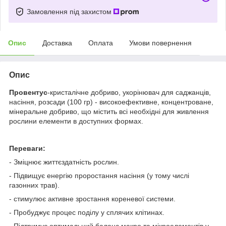
Замовлення під захистом
Опис
Доставка
Оплата
Умови повернення
Опис
Провентус
-кристалічне добриво, укорінювач для саджанців,
насіння, розсади (100 гр) - високоефективне, концентроване,
мінеральне добриво, що містить всі необхідні для живлення
рослини елементи в доступних формах.
Переваги:
- Зміцнює життєздатність рослин.
- Підвищує енергію проростання насіння (у тому числі
газонних трав).
- стимулює активне зростання кореневої системи.
- Пробуджує процес поділу у сплячих клітинах.
- Підтримує оптимальний баланс макро та мікроелементів у