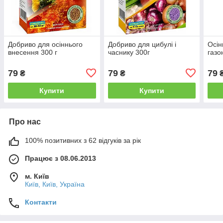
Добриво для осіннього
Добриво для цибулі і
Осін
внесення 300 г
часнику 300г
газо
79
79
79
₴
₴
Купити
Купити
Про нас
100% позитивних з 62 відгуків за рік
Працює з 08.06.2013
м. Київ
Київ, Київ, Україна
Контакти