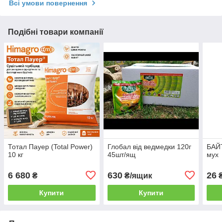
Всі умови повернення
Подібні товари компанії
Тотал Пауер (Total Power)
Глобал від ведмедки 120г
БАЙТ
10 кг
45шт/ящ
мух
6 680
630
26
₴
₴/ящик
Купити
Купити