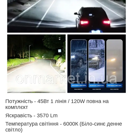
Потужність -
45Вт 1 лінія /
120W повна на
комплєкт
Яскравість - 3570 Lm
Температура світіння - 6000К (Біло-синє денне
світло)