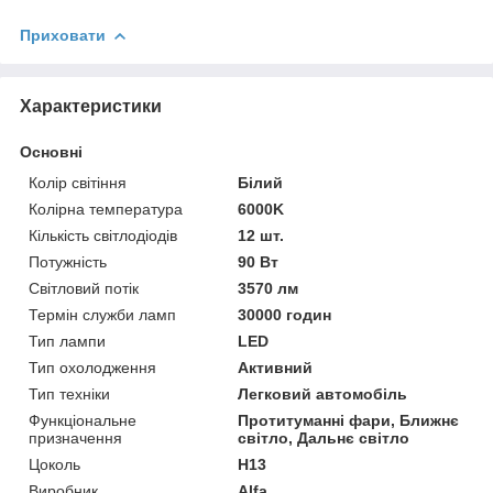
Приховати
Характеристики
Основні
Колір світіння
Білий
Колірна температура
6000K
Кількість світлодіодів
12 шт.
Потужність
90 Вт
Світловий потік
3570 лм
Термін служби ламп
30000 годин
Тип лампи
LED
Тип охолодження
Активний
Тип техніки
Легковий автомобіль
Функціональне
Протитуманні фари, Ближнє
призначення
світло, Дальнє світло
Цоколь
H13
Виробник
Alfa