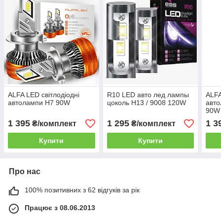
ALFA LED світлодіодні
R10 LED авто лед лампы
ALFA
автолампи H7 90W
цоколь H13 / 9008 120W
авто
90W
1 395
1 295
1 3
₴/комплект
₴/комплект
Купити
Купити
Про нас
100% позитивних з 62 відгуків за рік
Працює з 08.06.2013