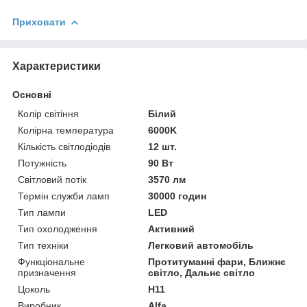
Приховати
Характеристики
Основні
Колір світіння
Білий
Колірна температура
6000K
Кількість світлодіодів
12 шт.
Потужність
90 Вт
Світловий потік
3570 лм
Термін служби ламп
30000 годин
Тип лампи
LED
Тип охолодження
Активний
Тип техніки
Легковий автомобіль
Функціональне
Протитуманні фари, Ближнє
призначення
світло, Дальнє світло
Цоколь
H11
Виробник
Alfa