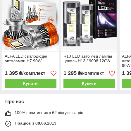
ALFA LED світлодіодні
R10 LED авто лед лампы
ALFA
автолампи H7 90W
цоколь H13 / 9008 120W
авто
90W
1 395
1 295
1 3
₴/комплект
₴/комплект
Купити
Купити
Про нас
100% позитивних з 62 відгуків за рік
Працює з 08.06.2013