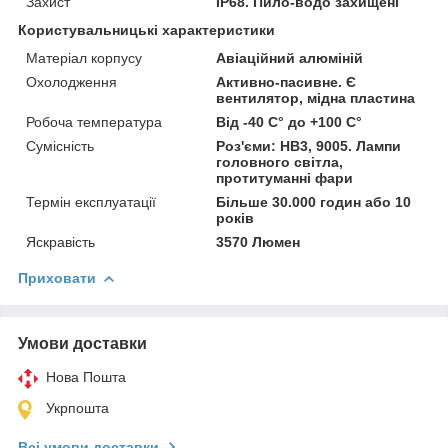
Захист
IP68. Пило-водо захищені
Користувальницькі характеристики
Матеріал корпусу
Авіаційний алюміній
Охолодження
Активно-пасивне. Є
вентилятор, мідна пластина
Робоча температура
Від -40 С° до +100 С°
Сумісність
Роз'єми: HB3, 9005. Лампи
головного світла,
протитуманні фари
Термін експлуатації
Більше 30.000 годин або 10
років
Яскравість
3570 Люмен
Приховати
Умови доставки
Нова Пошта
Укрпошта
Всі умови доставки