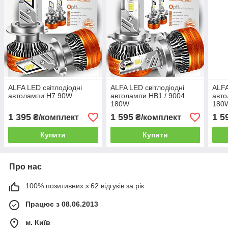
ALFA LED світлодіодні
ALFA LED світлодіодні
ALFA
автолампи H7 90W
автолампи HB1 / 9004
авто
180W
180
1 395
1 595
1 5
₴/комплект
₴/комплект
Купити
Купити
Про нас
100% позитивних з 62 відгуків за рік
Працює з 08.06.2013
м. Київ