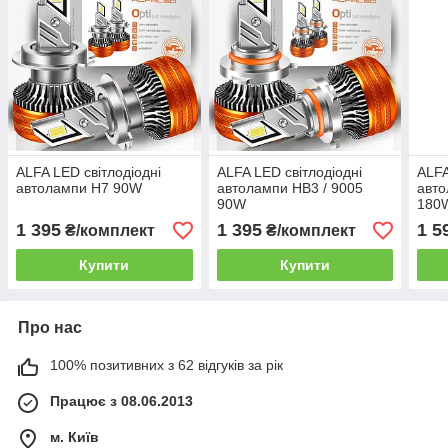
ALFA LED світлодіодні
ALFA LED світлодіодні
ALFA
автолампи H7 90W
автолампи HB3 / 9005
авто
90W
180
1 395
1 395
1 5
₴/комплект
₴/комплект
Купити
Купити
Про нас
100% позитивних з 62 відгуків за рік
Працює з 08.06.2013
м. Київ