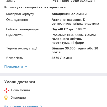
Захист
IP68. Пило-водо захищені
Користувальницькі характеристики
Матеріал корпусу
Авіаційний алюміній
Охолодження
Активно-пасивне. Є
вентилятор, мідна пластина
Робоча температура
Від -40 С° до +100 С°
Сумісність
Роз'єми: HB4, 9006. Лампи
головного світла,
протитуманні фари
Термін експлуатації
Більше 30.000 годин або 10
років
Яскравість
3570 Люмен
Приховати
Умови доставки
Нова Пошта
Укрпошта
Всі умови доставки