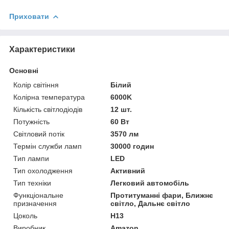
Приховати
Характеристики
Основні
Колір світіння
Білий
Колірна температура
6000K
Кількість світлодіодів
12 шт.
Потужність
60 Вт
Світловий потік
3570 лм
Термін служби ламп
30000 годин
Тип лампи
LED
Тип охолодження
Активний
Тип техніки
Легковий автомобіль
Функціональне
Протитуманні фари, Ближнє
призначення
світло, Дальнє світло
Цоколь
H13
Виробник
Amazon