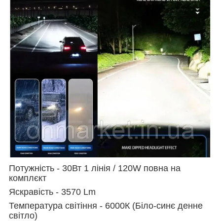
Потужність -
30Вт 1 лінія /
120W повна на
комплєкт
Яскравість - 3570 Lm
Температура світіння - 6000К (Біло-синє денне
світло)