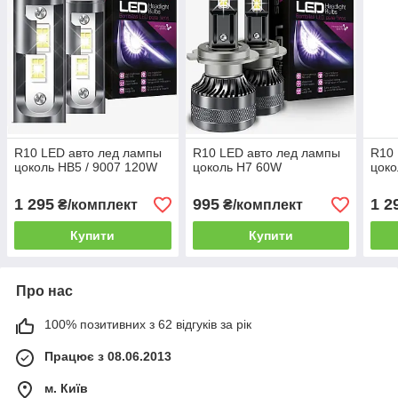
R10 LED авто лед лампы
R10 LED авто лед лампы
R10 
цоколь HB5 / 9007 120W
цоколь H7 60W
цоко
1 295
995
1 2
₴/комплект
₴/комплект
Купити
Купити
Про нас
100% позитивних з 62 відгуків за рік
Працює з 08.06.2013
м. Київ