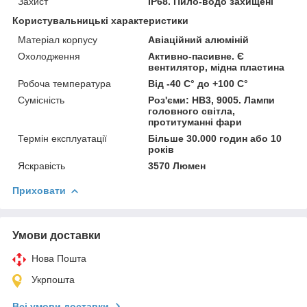
Захист
IP68. Пило-водо захищені
Користувальницькі характеристики
Матеріал корпусу
Авіаційний алюміній
Охолодження
Активно-пасивне. Є
вентилятор, мідна пластина
Робоча температура
Від -40 С° до +100 С°
Сумісність
Роз'єми: HB3, 9005. Лампи
головного світла,
протитуманні фари
Термін експлуатації
Більше 30.000 годин або 10
років
Яскравість
3570 Люмен
Приховати
Умови доставки
Нова Пошта
Укрпошта
Всі умови доставки