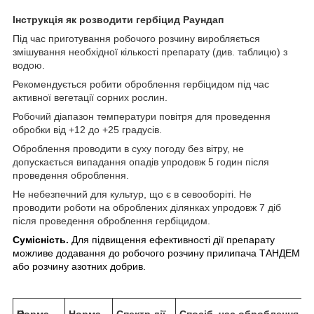
Інструкція як розводити гербіцид Раундап
Під час приготування робочого розчину виробляється
змішування необхідної кількості препарату (див. таблицю) з
водою.
Рекомендується робити оброблення гербіцидом під час
активної вегетації сорних рослин.
Робочий діапазон температури повітря для проведення
обробки від +12 до +25 градусів.
Оброблення проводити в суху погоду без вітру, не
допускається випадання опадів упродовж 5 годин після
проведення оброблення.
Не небезпечний для культур, що є в севооборіті. Не
проводити роботи на оброблених ділянках упродовж 7 діб
після проведення оброблення гербіцидом.
Сумісність.
Для підвищення ефективності дії препарату
можливе додавання до робочого розчину прилипача ТАНДЕМ
або розчину азотних добрив.
О
Норма
Нoрмa
Спектр дії
Спосіб, час оброблення