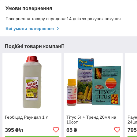
Умови повернення
Повернення товару впродовж 14 днів за рахунок покупця
Всі умови повернення
Подібні товари компанії
Гербіцид Раундап 1 л
Тітус 5г + Тренд 20мл на
Раун
10сот
24шт
395
65
795
₴/л
₴