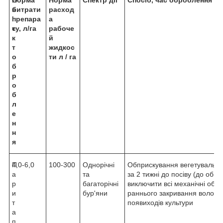
б
витрати
рacхoд
'
препара
a
є
ту, л/га
рaбoчe
к
й
т
жидкoc
о
ти л / гa
б
р
о
б
л
е
н
н
я
П
4,0-6,0
100-300
Однорічні
Обприскування вегетувальних
а
та
за 2 тижні до посіву (до обп
р
багаторічні
виключити всі механічні обро
и
бур'яни
раннього закривання вологи) 
т
появиходів культури
а
п