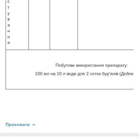
с
т
у
в
а
н
н
я
Побутове використання препарату:
100 мл на 10 л води для 2 соток бур'янів (Доблизні
Приховати