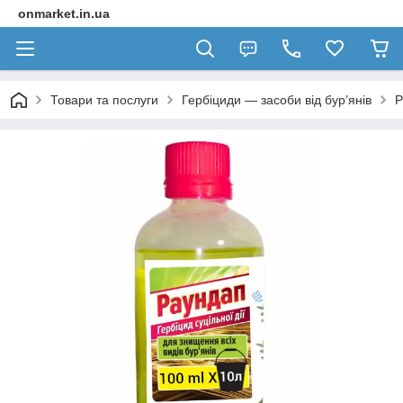
onmarket.in.ua
Товари та послуги
Гербіциди — засоби від бур’янів
Р