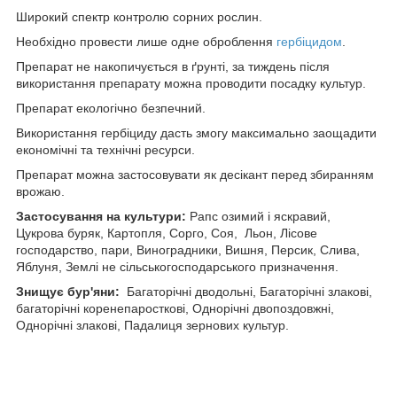
Широкий спектр контролю сорних рослин.
Необхідно провести лише одне оброблення
гербіцидом
.
Препарат не накопичується в ґрунті, за тиждень після
використання препарату можна проводити посадку культур.
Препарат екологічно безпечний.
Використання гербіциду дасть змогу максимально заощадити
економічні та технічні ресурси.
Препарат можна застосовувати як десікант перед збиранням
врожаю.
Застосування на культури:
Рапс озимий і яскравий,
Цукрова буряк, Картопля, Сорго, Соя, Льон, Лісове
господарство, пари, Виноградники, Вишня, Персик, Слива,
Яблуня, Землі не сільськогосподарського призначення.
Знищує бур'яни:
Багаторічні дводольні, Багаторічні злакові,
багаторічні коренепаросткові, Однорічні двопоздовжні,
Однорічні злакові, Падалиця зернових культур.