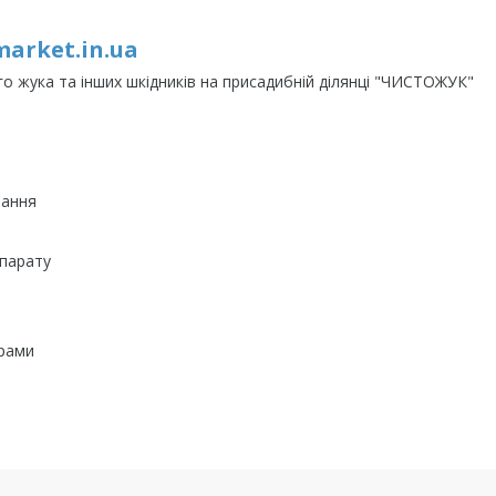
arket.in.ua
 жука та інших шкідників на присадибній ділянці "ЧИСТОЖУК"
вання
епарату
орами