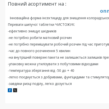
Повний асортимент на :
onm
Інноваційна форма інсектициду для знищення колорадського
Переваги шипучoї таблетки ЧИСТОЖУК:
-ефективно знищує шкідників
-не потрібно робити матковий розчин
-не потрібно перемішувати робочий розчин під час приготу
-час до повного розчинення 5 хвилин
-на внутрішній поверхні пакета не залишається залишків пр
-упаковку можна утилізувати з побутовими відходами
-температура зберігання від -50 до + 40
-легко поєднується з добривами, фунгіцидами та стимулят
-завдяки ризці поділу, легко дозується