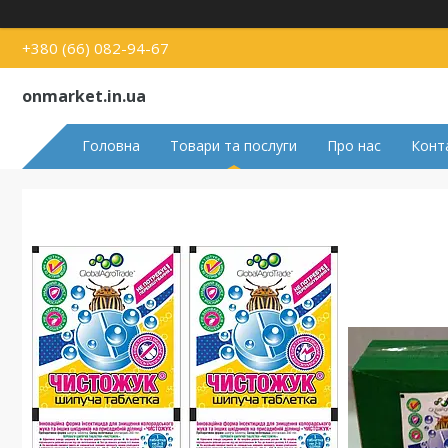
+380 (66) 082-94-67
onmarket.in.ua
Головна
Товари та послуги
Про нас
Конт