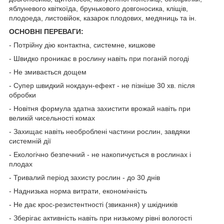
яблуневого квіткоїда, брунькового довгоносика, кліщів,
плодоеда, листовійок, казарок плодових, медяниць та ін.
ОСНОВНІ ПЕРЕВАГИ:
- Потрійну дію контактна, системне, кишкове
- Швидко проникає в рослину навіть при поганій погоді
- Не змивається дощем
- Супер швидкий нокдаун-ефект - не пізніше 30 хв. після
обробки
- Новітня формула здатна захистити врожай навіть при
великій чисельності комах
- Захищає навіть необроблені частини рослин, завдяки
системній дії
- Екологічно безпечний - не накопичується в рослинах і
плодах
- Тривалий період захисту рослин - до 30 днів
- Наднизька норма витрати, економічність
- Не дає крос-резистентності (звикання) у шкідників
- Зберігає активність навіть при низькому рівні вологості