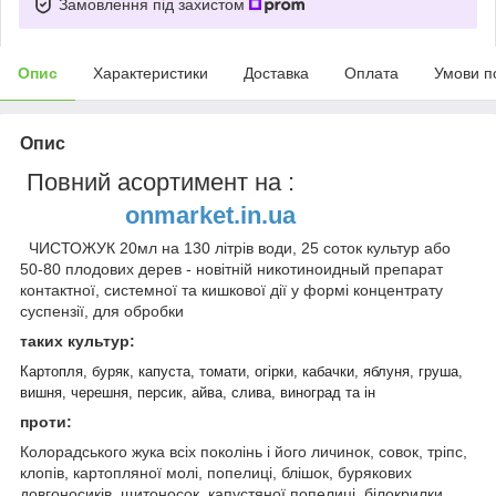
Замовлення під захистом
Опис
Характеристики
Доставка
Оплата
Умови п
Опис
Повний асортимент на :
onmarket.in.ua
ЧИСТОЖУК 20мл на 130 літрів води, 25 соток культур або
50-80 плодових дерев - новітній никотиноидный препарат
контактної, системної та кишкової дії у формі концентрату
суспензії, для обробки
таких культур:
Картопля, буряк, капуста, томати, огірки, кабачки, яблуня, груша,
вишня, черешня, персик, айва, слива, виноград та ін
проти:
Колорадського жука всіх поколінь і його личинок, совок, тріпс,
клопів, картопляної молі, попелиці, блішок, бурякових
довгоносиків, щитоносок, капустяної попелиці, білокрилки,