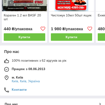
Кораген 1.2 мл BASF 20
Чистожук 10мл 50шт ящик
Енжі
шт.
440
1 980
480
₴/упаковка
₴/упаковка
Купити
Купити
Про нас
100% позитивних з 62 відгуків за рік
Працює з 08.06.2013
м. Київ
Київ, Київ, Україна
Контакти
Про нас